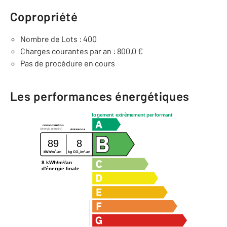
Copropriété
Nombre de Lots : 400
Charges courantes par an : 800,0 €
Pas de procédure en cours
Les performances énergétiques
logement extrêmement performant
consommation
(énergie primaire)
émissions
89
8
2
2
kWh/m
.an
kg CO
/m
.an
2
8 kWh/m²/an
d'énergie finale