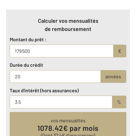
Calculer vos mensualités
de remboursement
Montant du prêt :
€
Durée du crédit
années
Taux d'intérêt (hors assurances)
%
vos mensualités
1078.42
€ par mois
(Dont
37.4
€ d’assurances)