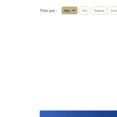
Trier par :
Date
Prix
Surface
Excl