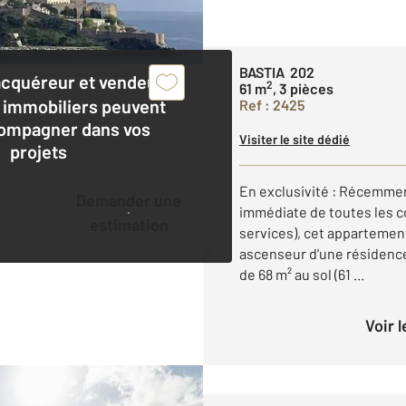
BASTIA 202
acquéreur et vendeur,
2
61 m
, 3 pièces
 immobiliers peuvent
Ref : 2425
ompagner dans vos
Visiter le site dédié
projets
En exclusivité : Récemment
Demander une
immédiate de toutes les 
estimation
services), cet appartement
ascenseur d'une résidence
de 68 m² au sol (61 ...
Voir 