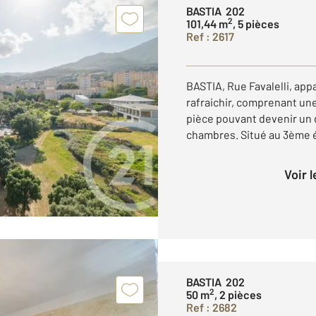
BASTIA 202
2
101,44 m
, 5 pièces
Ref : 2617
BASTIA, Rue Favalelli, app
rafraichir, comprenant une
pièce pouvant devenir un d
chambres. Situé au 3ème ét
Voir 
BASTIA 202
2
50 m
, 2 pièces
Ref : 2682