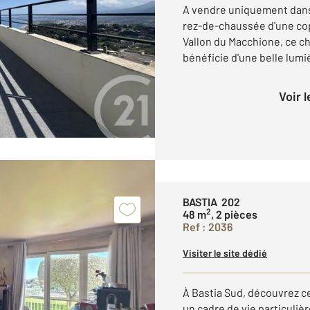
A vendre uniquement dans
rez-de-chaussée d'une cop
Vallon du Macchione, ce ch
bénéficie d'une belle lumiè
Voir 
BASTIA 202
2
48 m
, 2 pièces
Ref : 2036
Visiter le site dédié
À Bastia Sud, découvrez c
un cadre de vie particuliè